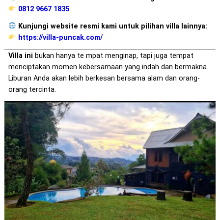
0812 9667 1835
Kunjungi website resmi kami untuk pilihan villa lainnya:
https://villa-puncak.com/
Villa ini
bukan hanya te mpat menginap, tapi juga tempat
menciptakan momen kebersamaan yang indah dan bermakna.
Liburan Anda akan lebih berkesan bersama alam dan orang-
orang tercinta.