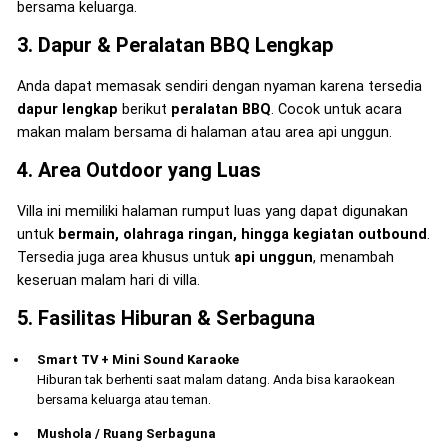
bersama keluarga.
3. Dapur & Peralatan BBQ Lengkap
Anda dapat memasak sendiri dengan nyaman karena tersedia
dapur lengkap
berikut
peralatan BBQ
. Cocok untuk acara
makan malam bersama di halaman atau area api unggun.
4. Area Outdoor yang Luas
Villa ini memiliki halaman rumput luas yang dapat digunakan
untuk
bermain, olahraga ringan, hingga kegiatan outbound
.
Tersedia juga area khusus untuk
api unggun
, menambah
keseruan malam hari di villa.
5. Fasilitas Hiburan & Serbaguna
Smart TV + Mini Sound Karaoke
Hiburan tak berhenti saat malam datang. Anda bisa karaokean
bersama keluarga atau teman.
Mushola / Ruang Serbaguna