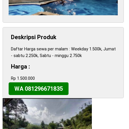
Deskripsi Produk
Daftar Harga sewa per malam : Weekday 1.500k, Jumat
- sabtu 2.250k, Sabtu - minggu 2.750k
Harga :
Rp 1.500.000
WA 081296671835