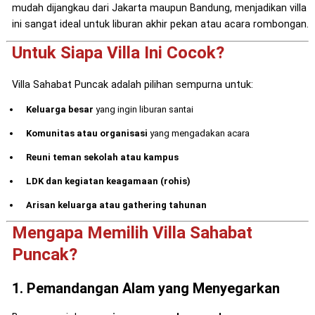
mudah dijangkau dari Jakarta maupun Bandung, menjadikan villa
ini sangat ideal untuk liburan akhir pekan atau acara rombongan.
Untuk Siapa Villa Ini Cocok?
Villa Sahabat Puncak adalah pilihan sempurna untuk:
Keluarga besar
yang ingin liburan santai
Komunitas atau organisasi
yang mengadakan acara
Reuni teman sekolah atau kampus
LDK dan kegiatan keagamaan (rohis)
Arisan keluarga atau gathering tahunan
Mengapa Memilih Villa Sahabat
Puncak?
1. Pemandangan Alam yang Menyegarkan