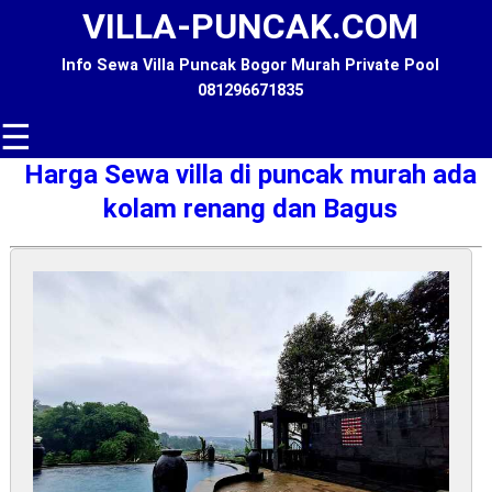
VILLA-PUNCAK.COM
Info Sewa Villa Puncak Bogor Murah Private Pool
081296671835
☰
Harga Sewa villa di puncak murah ada
kolam renang dan Bagus