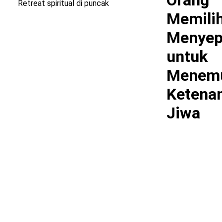
Orang
Retreat spiritual di puncak
Memili
Menyep
untuk
Menem
Ketena
Jiwa