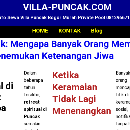
VILLA-PUNCAK.COM
nfo Sewa Villa Puncak Bogor Murah Private Pool 08129667
HOME
KONTAK
Blog
cak: Mengapa Banyak Orang Mem
enemukan Ketenangan Jiwa
Ketika
Dalam
Banya
beberapa
orang
l di
Keramaian
tahun
menca
:
terakhir,
titik d
Tidak Lagi
retreat
kerama
pa
Menenangkan
spiritual di
sosial,
Puncak
notifik
semakin
tanpa h