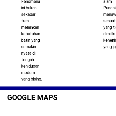
Fenomena
alam
ini bukan
Punca
sekadar
menaw
tren,
sesuat
melainkan
yang t
kebutuhan
dimiliki
batin yang
keheni
semakin
yang juj
nyata di
tengah
kehidupan
modern
yang bising.
GOOGLE MAPS