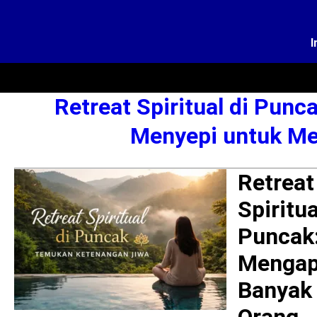
I
Retreat Spiritual di Pun
Menyepi untuk M
Retreat
Spiritua
Puncak
Menga
Banyak