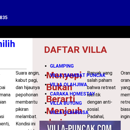
1835
ilih
DAFTAR VILLA
GLAMPING
Menyepi
k
Suara angin,
Banyak yang
Oran
VILLA SAHABAT PUNCAK
kabut pagi,
salah paham
oran
Bukan
VILLA OLAHJIWA
pai
dan hijaunya
bahwa retreat
yan
CARAKA HOMESTAY
i mana
pepohonan
identik
memi
Berarti
ian
membantu
dengan anti-
retr
VILLA BUYUNG
Menjauh
pikiran
sosial.
bias
VILLA OLAHRASA
asi
melambat.
Padahal,
ingin
dari
enti,
Kondisi ini
dalam