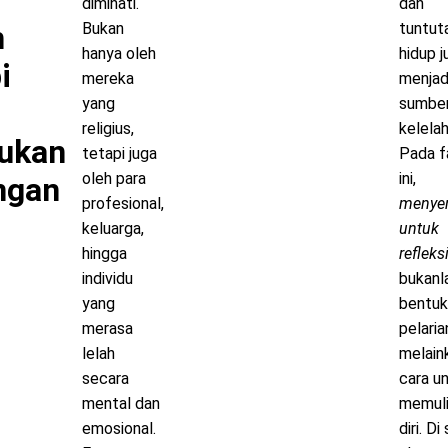
diminati.
dan
h
Bukan
tuntut
hanya oleh
hidup j
i
mereka
menjad
yang
sumbe
religius,
kelelah
ukan
tetapi juga
Pada f
oleh para
ini,
ngan
profesional,
menyen
keluarga,
untuk
hingga
refleks
individu
bukanl
yang
bentu
merasa
pelaria
lelah
melain
secara
cara u
mental dan
memul
emosional.
diri. Di