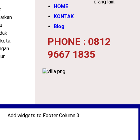
orang lain.
HOME
k
KONTAK
arkan
u
Blog
idak
PHONE : 0812
 kota:
ngan
9667 1835
ur.
Add widgets to Footer Column 3