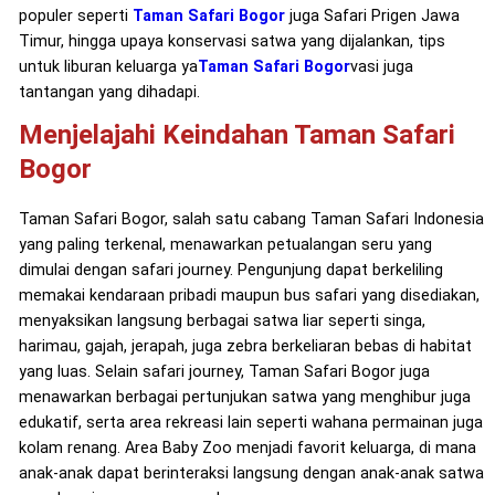
populer seperti
Taman Safari Bogor
juga Safari Prigen Jawa
Timur, hingga upaya konservasi satwa yang dijalankan, tips
untuk liburan keluarga ya
Taman Safari Bogor
vasi juga
tantangan yang dihadapi.
Menjelajahi Keindahan Taman Safari
Bogor
Taman Safari Bogor, salah satu cabang Taman Safari Indonesia
yang paling terkenal, menawarkan petualangan seru yang
dimulai dengan safari journey. Pengunjung dapat berkeliling
memakai kendaraan pribadi maupun bus safari yang disediakan,
menyaksikan langsung berbagai satwa liar seperti singa,
harimau, gajah, jerapah, juga zebra berkeliaran bebas di habitat
yang luas. Selain safari journey, Taman Safari Bogor juga
menawarkan berbagai pertunjukan satwa yang menghibur juga
edukatif, serta area rekreasi lain seperti wahana permainan juga
kolam renang. Area Baby Zoo menjadi favorit keluarga, di mana
anak-anak dapat berinteraksi langsung dengan anak-anak satwa