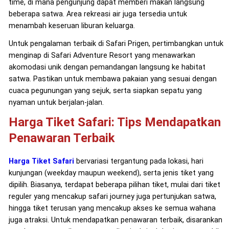
time, di mana pengunjung dapat memberi makan langsung
beberapa satwa. Area rekreasi air juga tersedia untuk
menambah keseruan liburan keluarga.
Untuk pengalaman terbaik di Safari Prigen, pertimbangkan untuk
menginap di Safari Adventure Resort yang menawarkan
akomodasi unik dengan pemandangan langsung ke habitat
satwa. Pastikan untuk membawa pakaian yang sesuai dengan
cuaca pegunungan yang sejuk, serta siapkan sepatu yang
nyaman untuk berjalan-jalan.
Harga Tiket Safari: Tips Mendapatkan
Penawaran Terbaik
Harga Tiket Safari
bervariasi tergantung pada lokasi, hari
kunjungan (weekday maupun weekend), serta jenis tiket yang
dipilih. Biasanya, terdapat beberapa pilihan tiket, mulai dari tiket
reguler yang mencakup safari journey juga pertunjukan satwa,
hingga tiket terusan yang mencakup akses ke semua wahana
juga atraksi. Untuk mendapatkan penawaran terbaik, disarankan