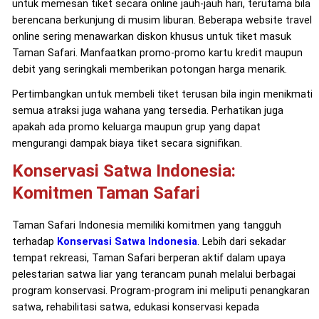
untuk memesan tiket secara online jauh-jauh hari, terutama bila
berencana berkunjung di musim liburan. Beberapa website travel
online sering menawarkan diskon khusus untuk tiket masuk
Taman Safari. Manfaatkan promo-promo kartu kredit maupun
debit yang seringkali memberikan potongan harga menarik.
Pertimbangkan untuk membeli tiket terusan bila ingin menikmati
semua atraksi juga wahana yang tersedia. Perhatikan juga
apakah ada promo keluarga maupun grup yang dapat
mengurangi dampak biaya tiket secara signifikan.
Konservasi Satwa Indonesia:
Komitmen Taman Safari
Taman Safari Indonesia memiliki komitmen yang tangguh
terhadap
Konservasi Satwa Indonesia
. Lebih dari sekadar
tempat rekreasi, Taman Safari berperan aktif dalam upaya
pelestarian satwa liar yang terancam punah melalui berbagai
program konservasi. Program-program ini meliputi penangkaran
satwa, rehabilitasi satwa, edukasi konservasi kepada