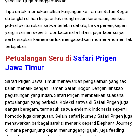
yang lucu juga menggemaskan.
Tips untuk memaksimalkan kunjungan ke Taman Safari Bogor:
datanglah di hari kerja untuk menghindari keramaian, periksa
jadwal pertunjukan satwa terlebih dahulu, bawa perlengkapan
yang nyaman seperti topi, kacamata hitam, juga tabir surya,
serta siapkan kamera untuk mengabadikan momen-momen tak
terlupakan.
Petualangan Seru di
Safari Prigen
Jawa Timur
Safari Prigen Jawa Timur menawarkan pengalaman yang tak
kalah menarik dengan Taman Safari Bogor. Dengan lanskap
pegunungan yang indah, Safari Prigen memberikan suasana
petualangan yang berbeda. Koleksi satwa di Safari Prigen juga
sangat beragam, termasuk satwa endemik Indonesia seperti
komodo juga orangutan. Selain safari journey, Safari Prigen juga
menawarkan berbagai atraksi menarik seperti Elephant Journey,
di mana pengunjung dapat menunggangi gajah, juga feeding