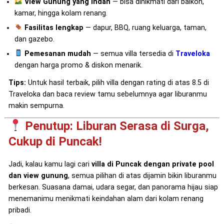
View Gunung yang indah
— bisa dinikmati dari balkon,
kamar, hingga kolam renang.
Fasilitas lengkap
— dapur, BBQ, ruang keluarga, taman,
dan gazebo.
Pemesanan mudah
— semua villa tersedia di
Traveloka
dengan harga promo & diskon menarik.
Tips:
Untuk hasil terbaik, pilih villa dengan rating di atas 8.5 di
Traveloka dan baca review tamu sebelumnya agar liburanmu
makin sempurna.
Penutup: Liburan Serasa di Surga,
Cukup di Puncak!
Jadi, kalau kamu lagi cari
villa di Puncak dengan private pool
dan view gunung
, semua pilihan di atas dijamin bikin liburanmu
berkesan. Suasana damai, udara segar, dan panorama hijau siap
menemanimu menikmati keindahan alam dari kolam renang
pribadi.